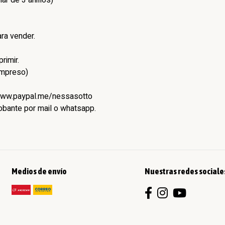
r de 3 anillos)
ra vender.
rimir.
impreso)
/www.paypal.me/nessasotto
robante por mail o whatsapp.
Medios de envío
Nuestras redes sociale